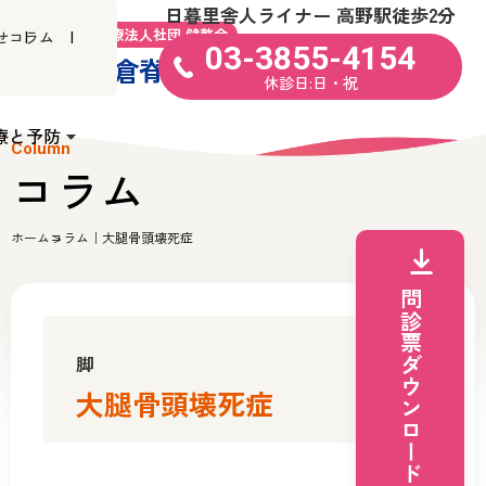
日暮里舎人ライナー 高野駅徒歩2分
医療法人社団 健整会
せ
コラム
03-3855-4154
米倉脊椎・関節病院
休診日:日・祝
療と予防
Column
コラム
ホーム
コラム｜大腿骨頭壊死症
問診票ダウンロード
脚
大腿骨頭壊死症