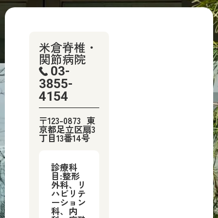
米倉脊椎・
関節病院
03-
3855-
4154
〒123-0873
東
京都足立区扇3
丁目13番14号
診療科
目:整形
外科、リ
ハビリテ
ーション
科、内