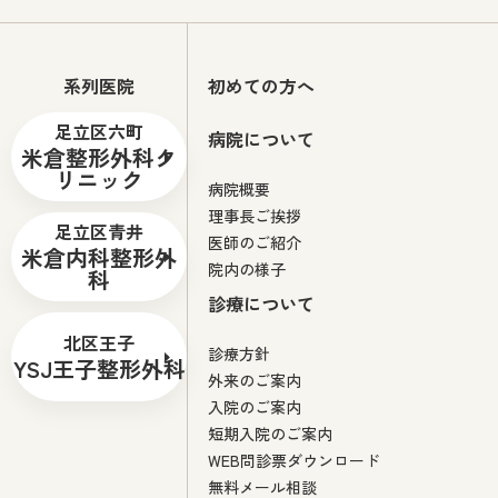
系列医院
初めての方へ
足立区六町
病院について
米倉整形外科ク
リニック
病院概要
理事長ご挨拶
足立区青井
医師のご紹介
米倉内科整形外
院内の様子
科
診療について
北区王子
診療方針
YSJ王子整形外科
外来のご案内
入院のご案内
短期入院のご案内
WEB問診票ダウンロード
無料メール相談