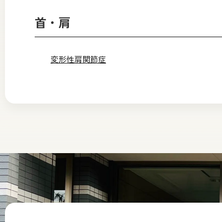
首・肩
変形性肩関節症