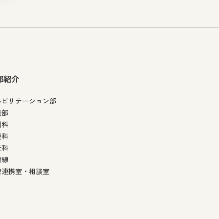
部紹介
ハビリテーション部
護部
剤科
養科
査科
射線
療連携室・相談室