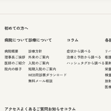
初めての方へ
病院について
診療について
コラム
各
病院概要
診療方針
症状から調べる
リ
理事長ご挨拶
外来のご案内
治療と予防から調べる
看
医師のご紹介
入院のご案内
ハッシュタグから調べる
薬
院内の様子
短期入院のご案内
栄
WEB問診票ダウンロード
検
無料メール相談
放
医
アクセス
よくあるご質問
お知らせ
コラム