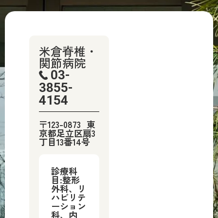
米倉脊椎・
関節病院
03-
3855-
4154
〒123-0873
東
京都足立区扇3
丁目13番14号
診療科
目:整形
外科、リ
ハビリテ
ーション
科、内