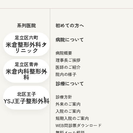
系列医院
初めての方へ
足立区六町
病院について
米倉整形外科ク
リニック
病院概要
理事長ご挨拶
足立区青井
医師のご紹介
米倉内科整形外
院内の様子
科
診療について
北区王子
診療方針
YSJ王子整形外科
外来のご案内
入院のご案内
短期入院のご案内
WEB問診票ダウンロード
無料メール相談