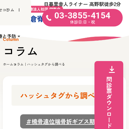
日暮里舎人ライナー 高野駅徒歩2分
医療法人社団 健整会
せ
コラム
03-3855-4154
米倉脊椎・関節病院
休診日:日・祝
療と予防
Column
コラム
ホーム
コラム｜ハッシュタグから調べる
問診票ダウンロード
ハッシュタグから調べる
＃橈骨遠位端骨折ギプス期間