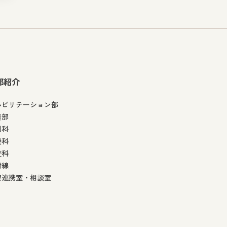
部紹介
ハビリテーション部
護部
剤科
養科
査科
射線
療連携室・相談室