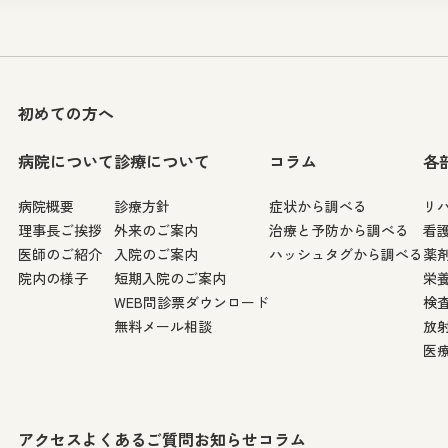
初めての方へ
病院について
診療について
コラム
各
病院概要
診療方針
症状から調べる
リ
理事長ご挨拶
外来のご案内
治療と予防から調べる
看
医師のご紹介
入院のご案内
ハッシュタグから調べる
薬
院内の様子
短期入院のご案内
栄
WEB問診票ダウンロード
検
無料メール相談
放
医
アクセス
よくあるご質問
お知らせ
コラム