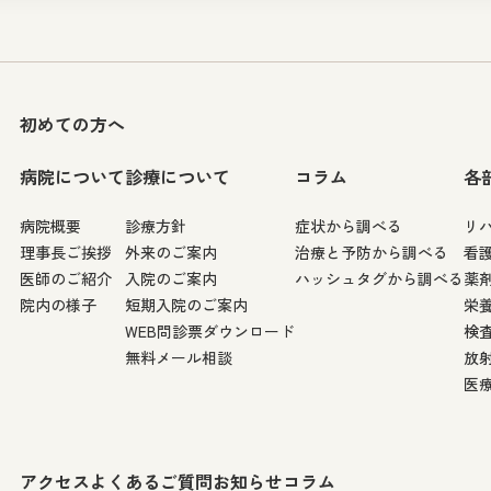
初めての方へ
病院について
診療について
コラム
各
病院概要
診療方針
症状から調べる
リ
理事長ご挨拶
外来のご案内
治療と予防から調べる
看
医師のご紹介
入院のご案内
ハッシュタグから調べる
薬
院内の様子
短期入院のご案内
栄
WEB問診票ダウンロード
検
無料メール相談
放
医
アクセス
よくあるご質問
お知らせ
コラム