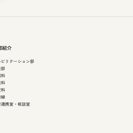
部紹介
ハビリテーション部
護部
剤科
養科
査科
射線
療連携室・相談室